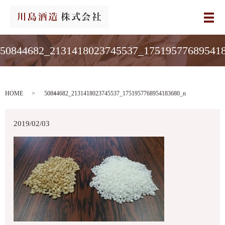
メ
50844682_2131418023745537_17519577689541
HOME
50844682_2131418023745537_1751957768954183680_n
2019/02/03