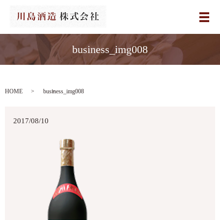
メ
business_img008
HOME
business_img008
2017/08/10