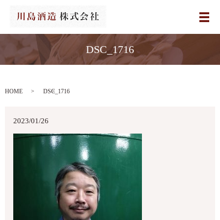
メ
DSC_1716
HOME
DSC_1716
2023/01/26