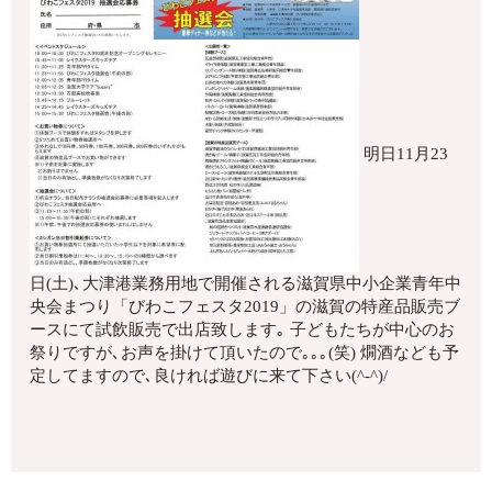
明日11月23
日(土)､大津港業務用地で開催される滋賀県中小企業青年中
央会まつり「びわこフェスタ2019」の滋賀の特産品販売ブ
ースにて試飲販売で出店致します｡ 子どもたちが中心のお
祭りですが､お声を掛けて頂いたので｡｡｡(笑) 燗酒なども予
定してますので､良ければ遊びに来て下さい(^-^)/