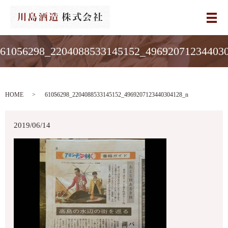
メ
61056298_2204088533145152_49692071234403
HOME
61056298_2204088533145152_4969207123440304128_n
2019/06/14