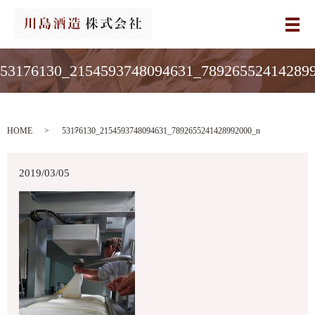
メ
53176130_2154593748094631_78926552414289
HOME
53176130_2154593748094631_7892655241428992000_n
2019/03/05