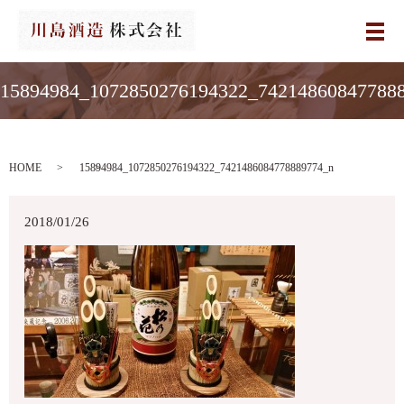
メ
15894984_1072850276194322_74214860847788
HOME
15894984_1072850276194322_7421486084778889774_n
2018/01/26