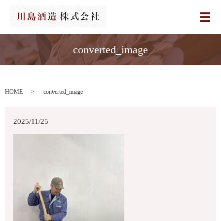
メ
converted_image
HOME
converted_image
2025/11/25