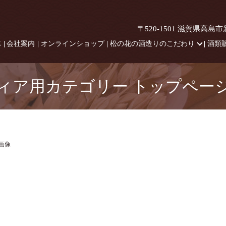
〒520-1501 滋賀県高島
E
会社案内
オンラインショップ
松の花の酒造りのこだわり
酒類
ィア用カテゴリー トップペー
画像