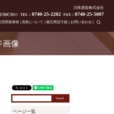
川島酒造株式会社
0740-25-2202
0740-25-5007
市新旭町旭83
TEL：
FAX：
search
販売関係者様
高島について
蔵元周辺寸描
お問い合わせ
ジ画像